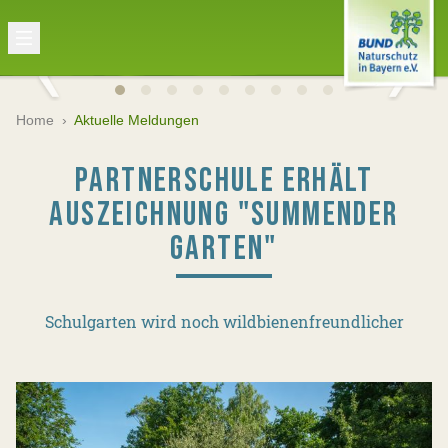
Home
›
Aktuelle Meldungen
PARTNERSCHULE ERHÄLT
AUSZEICHNUNG "SUMMENDER
GARTEN"
Schulgarten wird noch wildbienenfreundlicher