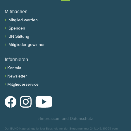
Nach oben scrollen
Mitmachen
›
Mitglied werden
›
Spenden
›
BN Stiftung
›
Mitglieder gewinnen
Informieren
›
Kontakt
›
Newsletter
›
Mitgliederservice
Facebook
Instagram
YouTube
›
Impressum und Datenschutz
Der BUND Naturschutz ist laut Bescheid mit der Steuernummer 244/147/80055 vom